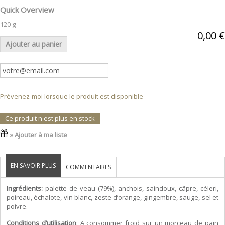
Quick Overview
120 g
0,00 €
Ajouter au panier
Prévenez-moi lorsque le produit est disponible
Ce produit n'est plus en stock
» Ajouter à ma liste
EN SAVOIR PLUS
COMMENTAIRES
Ingrédients:
palette de veau (79%), anchois, saindoux, câpre, céleri,
poireau, échalote, vin blanc, zeste d’orange, gingembre, sauge, sel et
poivre.
Conditions d’utilisation
: A consommer froid sur un morceau de pain