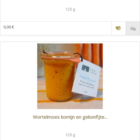
120 g
0,00 €
Wortelmoes komijn en gekonfijte...
120 g