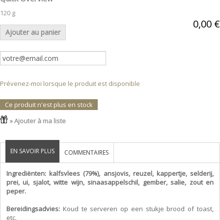
120 g
0,00 €
Ajouter au panier
Prévenez-moi lorsque le produit est disponible
Ce produit n'est plus en stock
» Ajouter à ma liste
EN SAVOIR PLUS
COMMENTAIRES
Ingrediënten: kalfsvlees (79%), ansjovis, reuzel, kappertje, selderij,
prei, ui, sjalot, witte wijn, sinaasappelschil, gember, salie, zout en
peper.
Bereidingsadvies:
Koud te serveren op een stukje brood of toast,
etc.