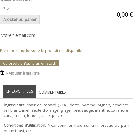
120 g
0,00 €
Ajouter au panier
Prévenez-moi lorsque le produit est disponible
Ce produit n'est plus en stock
» Ajouter à ma liste
EN SAVOIR PLUS
COMMENTAIRES
Ingrédients:
chair de canard (73%), datte, pomme, oignon, échalote,
vin blanc, miel, zeste d’orange, gingembre, sauge, menthe, coriandre,
carvi, cumin, fenouil, sel et poivre.
Conditions d’utilisation
: A consommer froid sur un morceau de pain
ou un toast, etc.