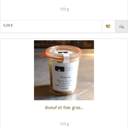
120 g
0,00 €
Boeuf et foie gras...
120 g