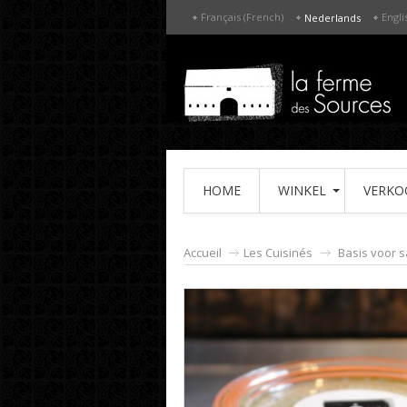
Français (French)
Engli
Nederlands
HOME
WINKEL
VERKO
Accueil
Les Cuisinés
Basis voor 