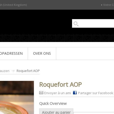
sh (United Kingdom)
Votre 
OPADRESSEN
OVER ONS
sauzen
Roquefort AOP
Roquefort AOP
Envoyer à un ami
Partager sur Facebook
Quick Overview
Ajouter au panier