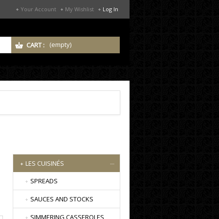
Your Account
My Wishlist
Log In
(empty)
CART :
LES CUISINÉS
SPREADS
SAUCES AND STOCKS
SIMMERING CASSEROLES