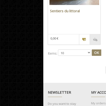
Sentiers du littoral
0,00 €
Items:
NEWSLETTER
MY ACC
My orders
Do you want to stay