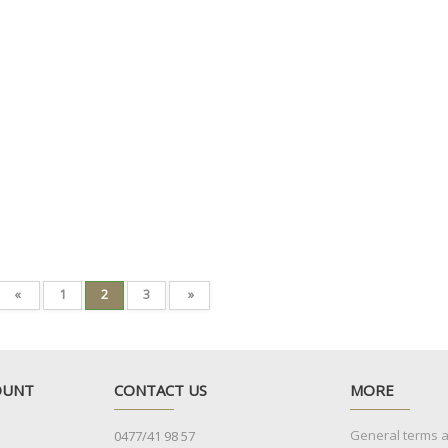
«
1
2
3
»
OUNT
CONTACT US
MORE
General terms 
0477/41 98 57