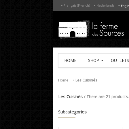
Français (French)
Nederlands
Engli
HOME
SHOP
OUTLETS
Home
Les Cuisinés
Les Cuisinés
/ There are 21 products.
Subcategories